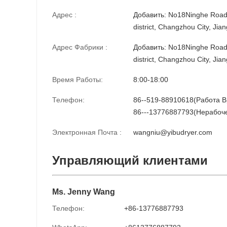
Адрес :
Добавить: No18Ninghe Road,
district, Changzhou City, Ji
Адрес Фабрики :
Добавить: No18Ninghe Road,
district, Changzhou City, Ji
Время Работы:
8:00-18:00
Телефон:
86--519-88910618(Работа 
86---13776887793(Нерабоч
Электронная Почта :
wangniu@yibudryer.com
Управляющий клиентами
Ms. Jenny Wang
Телефон:
+86-13776887793