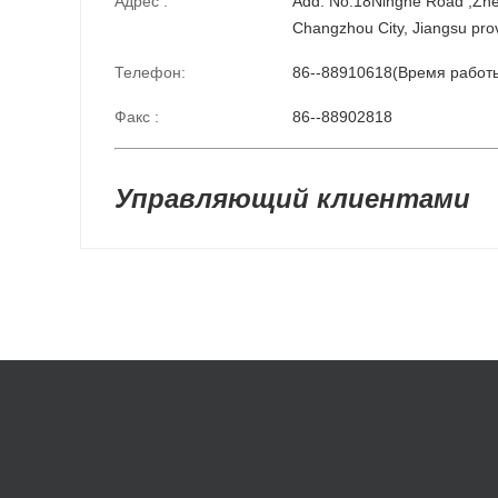
Адрес :
Add: No.18Ninghe Road ,Zheng
Changzhou City, Jiangsu pro
Телефон:
86--88910618(Время работ
Факс :
86--88902818
Управляющий клиентами