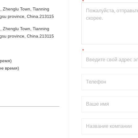
 Zhenglu Town, Tianning 
angsu province, China.213115
 Zhenglu Town, Tianning 
angsu province, China.213115
Время)
ее время)