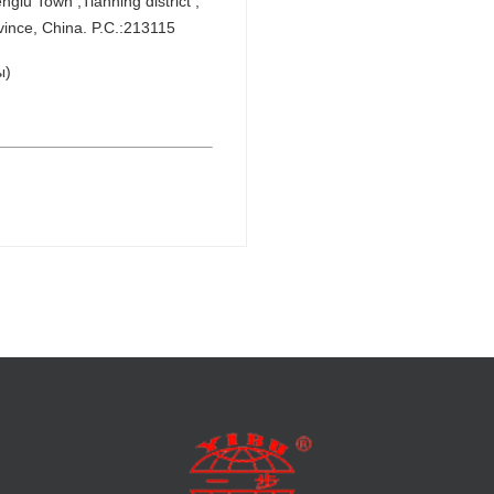
lu Town ,Tianning district , 
vince, China. P.C.:213115
ы)