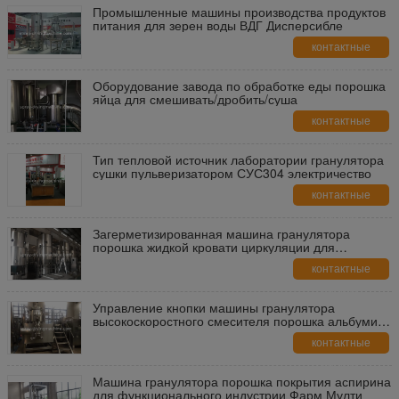
Промышленные машины производства продуктов
питания для зерен воды ВДГ Дисперсибле
контактные
данные
Оборудование завода по обработке еды порошка
яйца для смешивать/дробить/суша
контактные
данные
Тип тепловой источник лаборатории гранулятора
сушки пульверизатором СУС304 электричество
контактные
данные
Загерметизированная машина гранулятора
порошка жидкой кровати циркуляции для
индустрии продтовара
контактные
данные
Управление кнопки машины гранулятора
высокоскоростного смесителя порошка альбумина
влажное/ХМИ
контактные
данные
Машина гранулятора порошка покрытия аспирина
для функционального индустрии Фарм Мулти