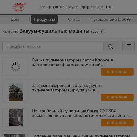
Changzhou Yibu Drying Equipment Co., Ltd
Дом
Продукты
О нас
Путешествие фабрики
>>
Вакуум-сушильные машины
Качество
supplier.
Сушка пульверизатором петли Клоосе в
электричестве фармацевтической
промышленности/жаре пара
контактные
данные
Загерметизированный завод сушки
пульверизатором циркуляции в
фармацевтическом в химической
контактные
промышленности
данные
Центробежный сушильщик брызг СУС304
промышленный для обработки жидкости яйца в
порошок
контактные
данные
Топление пара машины сушки пульверизатором