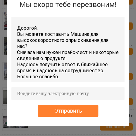
контактные
Мы скоро тебе перезвоним!
данные
Выкристаллизовыванная машина сушильщика
жидкой кровати соли вибрируя для химической
промышленности
контактные
данные
Оборудование легкого сушильщика жидкой
кровати деятельности промышленное суша для
формиата натрия
контактные
данные
Энергосберегающее зеркало управлением PLC
машины сушильщика жидкой кровати
гидридобората натрия вибрируя польское
контактные
данные
Плод/Вегетабле вакуум машин сушильщика
производства продуктов питания фрезен
контактные
данные
Отправить
Производство продуктов питания засыхания травы
подвергает емкость механической обработке
стали углерода материальную большую
контактные
данные