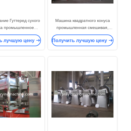
ние Гуттеред сухого
Машина квадратного конуса
ка промышленное
промышленная смешивая,
ая, промышленная
оборудование непрерывной
ь лучшую цену
Получить лучшую цену
чильщика смесителя
слипчивой косметики смешивая