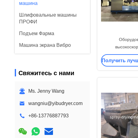
машина
Шлифовальные машины
ПРОФИ
Подъем Фарма
Оборудо
Машина экрана Вибро
высокоско
фармацевт
Испаритель
Получить луч
промышленности
множественного влияния
смешивая для
Свяжитесь с нами
Печь горячего воздуха
здравоохр
Машина теплообменного
Ms. Jenny Wang
аппарата
wangniu@yibudryer.com
Импульсный реактивный
мешочный фильтр
+86-13776887793
блок спасения неныжной
жары