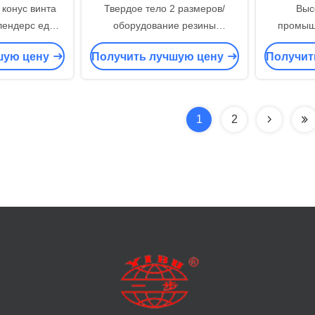
конус винта
Твердое тело 2 размеров/
Выс
лендерс еды
оборудование резины
промыш
войной
смешивая для
машина
шую цену
Получить лучшую цену
Получит
фармацевтической
определ
промышленности
сме
1
2