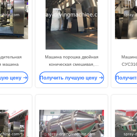
одительная
Машина порошка двойная
Машина
я машина
коническая смешивая,
СУС31
промышленное смешивая
смешив
шую цену
Получить лучшую цену
Получит
оборудование в СУС304
про