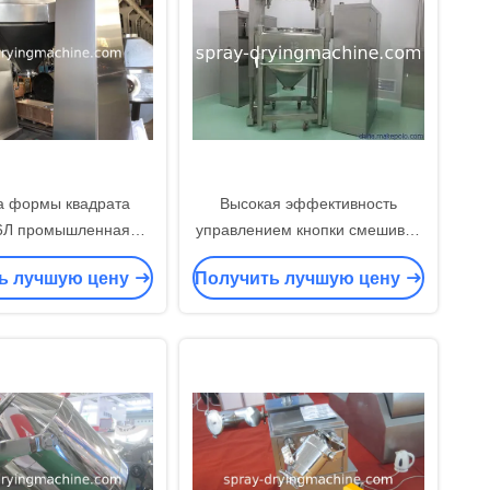
 формы квадрата
Высокая эффективность
6Л промышленная
управлением кнопки смешивая
ая для порошка и
машины одиночного хоппера
ь лучшую цену
Получить лучшую цену
дукта Партикал
руки промышленная