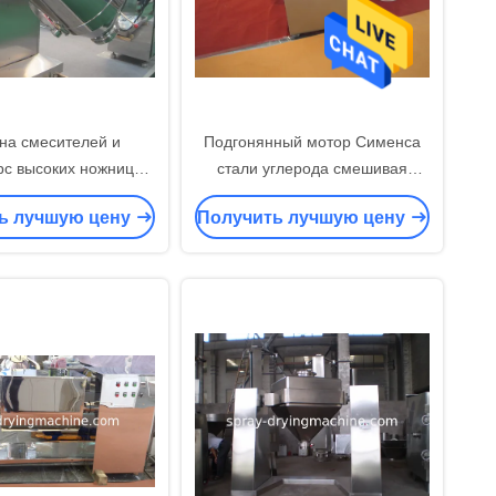
а смесителей и
Подгонянный мотор Сименса
с высоких ножниц
стали углерода смешивая
омышленная с
машины емкости
ь лучшую цену
Получить лучшую цену
енными размерами
промышленный материальный
трехмерная