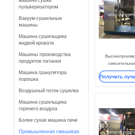
машина сушки
пульверизатором
Вакуум-сушильные
машины
Машина сушильщика
жидкой кровати
Машины производства
Высокопроизв
продуктов питания
смесительна
Машина гранулятора
Получить луч
порошка
Воздушный поток сушилка
Машина сушильщика
горячего воздуха
Более сухая машина печи
Промышленная смешивая