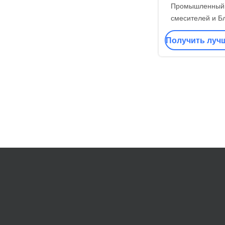
Промышленный 
смесителей и Б
выпечки д
Получить луч