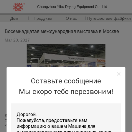
Changzhou Yibu Drying Equipment Co., Ltd
Дом
Продукты
О нас
Путешествие фабрики
>>
Восемнадцатая международная выставка в Москве
Mar 20, 2017
Оставьте сообщение
Мы скоро тебе перезвоним!
Добро пожаловать к восемнадцатым &Ингредиенц 2016, который
Фармтеч международной выставки держат в Москве. наши оба нет
халл2-7, А389. добро пожаловать ваш для того чтобы навестить мы.