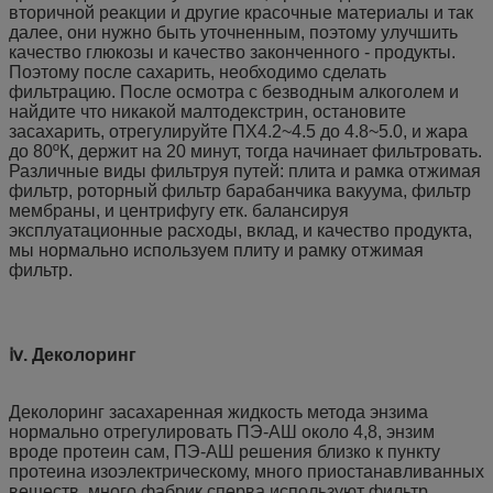
вторичной реакции и другие красочные материалы и так
далее, они нужно быть уточненным, поэтому улучшить
качество глюкозы и качество законченного - продукты.
Поэтому после сахарить, необходимо сделать
фильтрацию. После осмотра с безводным алкоголем и
найдите что никакой малтодекстрин, остановите
засахарить, отрегулируйте ПХ4.2~4.5 до 4.8~5.0, и жара
до 80ºК, держит на 20 минут, тогда начинает фильтровать.
Различные виды фильтруя путей: плита и рамка отжимая
фильтр, роторный фильтр барабанчика вакуума, фильтр
мембраны, и центрифугу етк. балансируя
эксплуатационные расходы, вклад, и качество продукта,
мы нормально используем плиту и рамку отжимая
фильтр.
ⅳ. Деколоринг
Деколоринг засахаренная жидкость метода энзима
нормально отрегулировать ПЭ-АШ около 4,8, энзим
вроде протеин сам, ПЭ-АШ решения близко к пункту
протеина изоэлектрическому, много приостанавливанных
веществ, много фабрик сперва используют фильтр