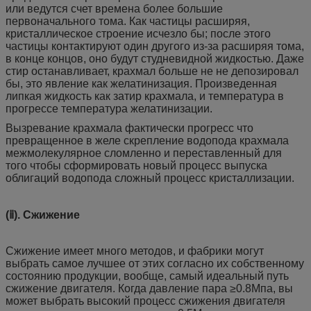
или ведутся счет времена более большие
первоначального тома. Как частицы расширяя,
кристаллическое строение исчезло бы; после этого
частицы контактируют один другого из-за расширяя тома,
в конце концов, оно будут студневидной жидкостью. Даже
стир останавливает, крахмал больше не не депозировал
бы, это явление как желатинизация. Произведенная
липкая жидкость как затир крахмала, и температура в
прогрессе температура желатинизации.
Вызревание крахмала фактически прогресс что
превращенное в желе скрепление водопода крахмала
межмолекулярное сломленно и переставленный для
того чтобы сформировать новый процесс выпуска
облигаций водопода сложный процесс кристаллизации.
(ⅱ). Сжижение
Сжижение имеет много методов, и фабрики могут
выбрать самое лучшее от этих согласно их собственному
состоянию продукции, вообще, самый идеальный путь
сжижение двигателя. Когда давление пара ≥0.8Мпа, вы
может выбрать высокий процесс сжижения двигателя