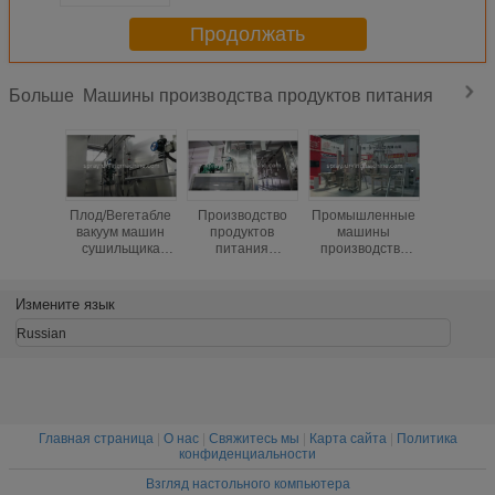
Продолжать
Машины производства продуктов питания
Больше
Плод/Вегетабле
Производство
Промышленные
Оборудо
вакуум машин
продуктов
машины
завод
сушильщика
питания
производства
обработ
производства
засыхания травы
продуктов
порошка
продуктов
подвергает
питания для
для смеш
питания фрезен
емкость
зерен воды ВДГ
дробить
Измените язык
механической
Дисперсибле
обработке стали
Russian
углерода
материальную
большую
Главная страница
|
О нас
|
Свяжитесь мы
|
Карта сайта
|
Политика
конфиденциальности
Взгляд настольного компьютера