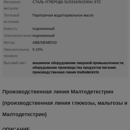
Материал
СТАЛЬ УГЛЕРОДА SUS316/SUS304/, ETC
металла:
Тепловой
Пар/горячая вода/термальное масло
источник:
Емкость:
подгонянный
Электропитание:
подгонянный
Мотор:
ABB/SIEMENS/
Окончательное
5-10%
mositure:
машинное оборудование пищевой промышленности
Высокий свет:
,
оборудование производства продуктов питания
,
производственная линия maltodetxtrin
Производственная линия Малтодеткстрин
(производственная линия глюкозы, мальтозы и
Малтодеткстрин)
ОПИСАНИЕ