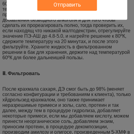
60ºК, тогда добавьте делая насечку энзим, держите ºК
Отправить
температуры 60. Держите активность для
предотвращения неровный делать насечку, для
добавления безводного алкоголя и для того чтобы
сделать их прореагировать полно, тогда проверить их,
если находящ что никакой малтодекстрин, отрегулируйте
значение ПЭ-АШ до 4.8-5.0, и нагрейте решение к 80ºК,
сдержите температуру на 20 минутах, и после этого
фильтруйте. Храните жидкость в фильтрованном
решении в бак для хранения, держите над температурой
60ºК для более дальнеишей пользы.
ⅲ. Фильтровать
После крахмала сахаря, ДЭ смог быть до 98% (меняет
согласно конфигурации и требованиям к клиента), только
хйдролызед крахмалом, оно также принимает
неразрешимые примеси и золы, сало, протеин и так
далее, между тем в процедуре гидролиза, добавляет
некоторые примеси, если мы добавляем кислоту, можем
принести неорганическое соль, добавляем энзим,
приносим протеин, в процедуре декомпозиции,
производим амилозу и олигосе, произведенным 5-ХМФ в