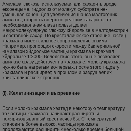
Амилаза глюкозы используемая для сахарить вроде
ексоенцыме, гидролиз от молекул субстрата не-
уменьшая конец. Для увеличения шанса малтогеник
амилазы, скорость вверх по реакции сахарить, это
необходимая а-амилаза пользы делает
макромолекулярную глюкозу хйдролызе в малтодекстрин
и составной сахар. Но кристаллическое строение частиц
крахмала имеет сильное сопротивление энзима.
Например, пропорция скорости между бактериальной
-амилазой хйдролызе частицы крахмала и крахмал
хйдролызе 1:2000. Вследствие этого, он не позволяет
амилазе сразу действует на крахмале, молоку крахмала
нужно быть нагретым во-первых, после этого гидрату
крахмала и расширяет, в прошлом и разрушает их
кристаллическое строение.
(ⅰ). Желатинизация и вызревание
Если молоко крахмала хэатед в некоторую температуру,
то частицы крахмала начинают расширять и
поляризовыванный крест исчез бы. С температурой
становить более высоко, частицы крахмала
продолжаются расширить к несколько времен большой