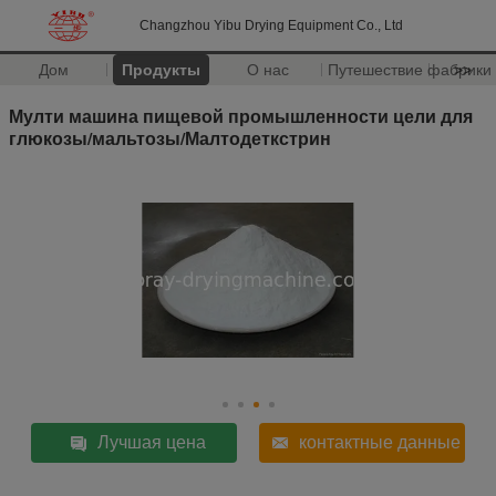
Changzhou Yibu Drying Equipment Co., Ltd
Дом
Продукты
О нас
Путешествие фабрики
>>
Мулти машина пищевой промышленности цели для
глюкозы/мальтозы/Малтодеткстрин
Лучшая цена
контактные данные