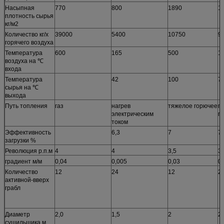
Насыпная
770
800
1890
1
плотность сырья
кг/м2
Количество кг/х
39000
5400
10750
9
горячего воздуха
Температура
600
165
500
1
воздуха на ℃
входа
Температура
42
100
7
сырья на ℃
выхода
Путь топления
газ
нагрев
тяжелое горючее
п
электрическим
г
током
Эффективность
6,3
7
7,
загрузки %
Революция р.п.м
4
4
3,5
3
градиент м/м
0,04
0,005
0,03
0,
Количество
12
24
12
2
активной-вверх
грабл
Диаметр
2,0
1,5
2
2,
сушильщика м