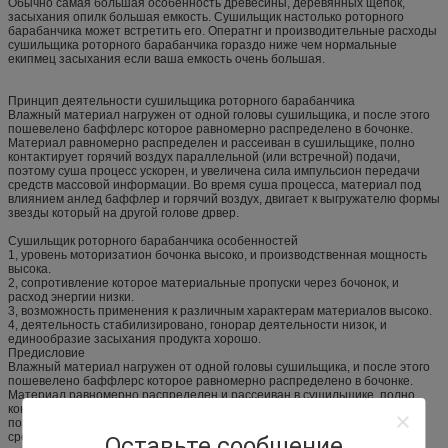
Обычно самая большая особенность древесины, деревянных щепок,
засыхания опилк большая емкость. Сушильщик настолько роторного
барабанчика может встретить его. Оператнг и производительные расходы
сушильщика роторного барабанчика гораздо ниже чем нормальные
екипмец засыхания если ваша емкость очень большая.
Принцип деятельности сушильщика роторного барабанчика
Влажный материал нагружен от одной головы сушильщика, и после этого
пошевелено баффлерс которое равномерно распределено в бочонке.
Материал равномерно распределен и рассеиван в сушильщике, полно
контактирует горячий воздух параллельной (или встречной) подачи,
поэтому суша процесс ускорен, и увеличена сила импульсион передачи
средств массовой информации. Во время суша процесса, материал под
влиянием анлед баффлер и горячий воздух, двигает к выгружателю формы
звезды который на другой голове дрвер.
Сушильщик роторного барабанчика особенностей
1, уровень моторизатион бочонка высоко, и производственная мощность
высока.
2, сопротивление которое материальные пропуски через бочонок, и
расход энергии низки.
3, возможность применения к различным характерам материалов высоко.
4, деятельность стабилизировано, гонорар деятельности низок, и
единообразие засыхания продукта хорошо.
Предисловие
Влажный материал нагружен от одной головы сушильщика, и после этого
пошевелено баффлерс которое равномерно распределено в бочонке.
Материал равномерно распределен и рассеиван в сушильщике, полно
контактирует горячий воздух параллельной (или встречной) подачи,
поэтому суша процесс ускорен, и увеличена сила импульсион передачи
средств массовой информации. Во время суша процесса, материал под
Оставьте сообщение