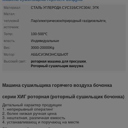
Материал
СТАЛЬ УГЛЕРОДА СУС316/СУС304/, ЭТК
Матал:
тепловой
Пар/электрическое/природный газ/дизель/етк;
источник:
Temp:
100-500℃
власть:
Индивидуальные
Вес:
3000-20000Kg
Мотор:
АББ/СИЭМЭНС/ШЬЮТ
роторная машина для просушки
Высокий свет:
,
Роторный сушильщик вакуума
Машина сушильщика горячего воздуха бочонка
серии ХИГ роторная (роторный сушильщик бочонка)
Детальный характер продукции
1. непрерывный оператинг
2. более низкая ручная цена
3. нештатная, различная емкость
4. устанавливающ и поручающ на месте