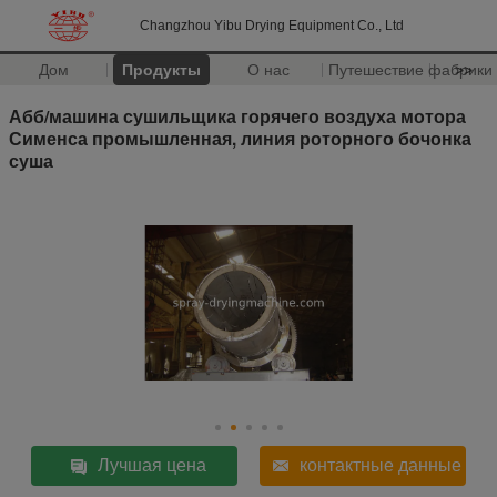
Changzhou Yibu Drying Equipment Co., Ltd
Дом
Продукты
О нас
Путешествие фабрики
>>
Абб/машина сушильщика горячего воздуха мотора
Сименса промышленная, линия роторного бочонка
суша
Лучшая цена
контактные данные