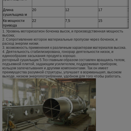
Длина
20
12
17
1
сушильщика м
Кв мощности
22
7,5
15
1
привода
1. Уровень моторизатион бочонка высок, и производственная мощность
высока;
2. Сопротивление которое материальные пропуски через бочонок, и
расход энергии низки.
3. возможность применения к различным характерам материалов высока.
4. Деятельность стабилизирована, гонорар деятельности низок, и
единообразие засыхания продукта хорошо.
роторный сушильщик 5.Тхэ главным образом составлен вращаясь телом,
подъемной плитой, задающим усилителем, поддерживая прибором,
кольцом запечатывания и другими компонентами. Так он имеет
преимущества разумной структуры, улучшает в воркманьшип, высоком
выходе, низком энергопотреблении, удобном для того чтобы работать.