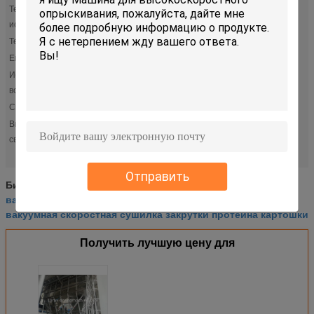
Тепловой
Пар/электрическое/природный газ/дизель/etc
источник:
Температура:
100-500℃
Емкость:
200-8000kg/h
Испарение
10-2000kg/h
воды:
Сила:
подгонянный
вакуумная скоростная сушилка закрутки
Высокий
,
сушильщик вращая барабанчика
,
свет:
вакуумная скоростная сушилка закрутки протеина
картошки
Отправить
сушильщик вращая барабанчика
Бирки:
,
вакуумная скоростная сушилка закрутки
,
вакуумная скоростная сушилка закрутки протеина картошки
Получить лучшую цену для