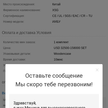
Место происхождения:
Китай
Фирменное наименование:
XSG
Сертификация:
CE / UL / SGS / EAC / CR – TU
Номер модели:
ИИБУ
Оплата и доставка Условия
Количество мин заказа:
1 комплект
Цена:
USD 32500-158000 SET
Упаковывая детали:
Woodencase
Время доставки:
10векс
Условия оплаты:
L / C, T / T
Поставка способности:
20 комплектов в месяц
Оставьте сообщение
описание
Мы скоро тебе перезвоним!
Воздушный поток сушилка
Материал
СТАЛЬ УГЛЕРОДА SUS316/SUS304/, ETC
металла: