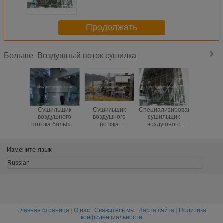
Продолжать
Воздушный поток сушилка
Больше
Сушильщик
Сушильщик
Специализированный
Сушил
воздушного
воздушного
сушильщик
воздуш
потока большой
потока
воздушного
потока 
вместимости
SUS304/316L
потока
Измените язык
Russian
Главная страница
|
О нас
|
Свяжитесь мы
|
Карта сайта
|
Политика
конфиденциальности