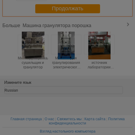
ХМИ
Продолжать
Машина гранулятора порошка
Больше
Многофункциональный
Машина для
Тип тепловой
Загермет
сушильщик и
гранулирования
источник
маши
гранулятор
электрического
лаборатории
гранул
порошка
гранулятора
порошка 
сушки
кров
пульверизатором
циркуляц
Измените язык
СУС304
индус
электричество
продто
Russian
Главная страница
|
О нас
|
Свяжитесь мы
|
Карта сайта
|
Политика
конфиденциальности
Взгляд настольного компьютера