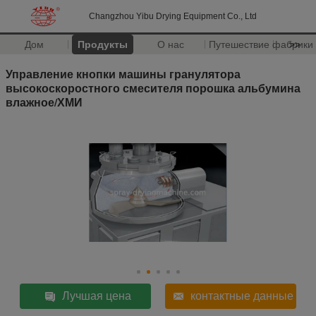
Changzhou Yibu Drying Equipment Co., Ltd
Дом
Продукты
О нас
Путешествие фабрики
>>
Управление кнопки машины гранулятора
высокоскоростного смесителя порошка альбумина
влажное/ХМИ
Лучшая цена
контактные данные