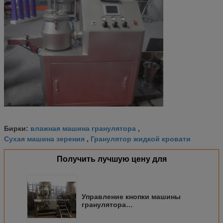
влажная машина гранулятора
Бирки:
,
Сухая машина зерения
Гранулятор жидкой кровати
,
Получить лучшую цену для
Управление кнопки машины
гранулятора
высокоскоростного смесителя
порошка альбумина влажное/