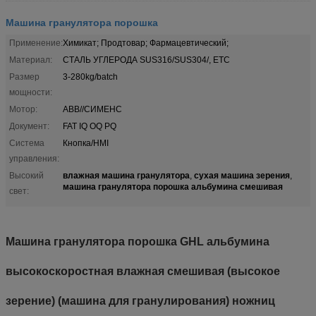
Машина гранулятора порошка
Применение:
Химикат; Продтовар; Фармацевтический;
Материал:
СТАЛЬ УГЛЕРОДА SUS316/SUS304/, ETC
Размер
3-280kg/batch
мощности:
Мотор:
ABB//СИМЕНС
Документ:
FAT IQ OQ PQ
Система
Кнопка/HMI
управления:
влажная машина гранулятора
сухая машина зерения
Высокий
,
,
машина гранулятора порошка альбумина смешивая
свет:
Машина гранулятора порошка GHL альбумина
высокоскоростная влажная смешивая (высокое
зерение) (машина для гранулирования) ножниц