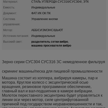
Материал:
СТАЛЬ УГЛЕРОДА СУС316/СУС304/, ЭТК
Емкость:
Индивидуальные
Документ:
ФАТ ИК ОК ПК
Система
Управление кнопки
управления:
Мотор:
АББ/СИЭМЭНС/ШЬЮТ
Источник питания:
Индивидуальные
разделитель сетки вибро
Высокий свет:
,
машина просевателя вибро
Зерно серии СУС304 СУС316 ЗС немедленное фильтруя
скрининг машины/песка для пищевой промышленности
Машина состоит из хоппера, вибрируя камеры, пар и
мотора. Круглое колесо с эксцентрической осью
вращения, резиновое программное обеспечение,
главный вал и вал-подшипник в камере вибрации.
Молоток переставного эксцентрика будет управляться к
линии оси через мотор, силе центрифугованной
причиной под государством неуравновешенности и так,