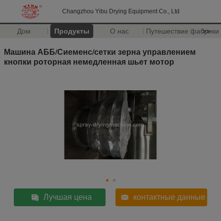
Changzhou Yibu Drying Equipment Co., Ltd
Дом
Продукты
О нас
Путешествие фабрики
>>
Машина АББ/Сиеменс/сетки зерна управлением
кнопки роторная немедленная шьет мотор
Лучшая цена
контактные данные