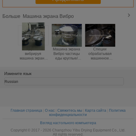
Машина экрана Вибро
Больше
Круглая
Машина экрана
Специи
Взрывоза
вибрируя
Вибро частицы
обрабатывая
круговая 
машина экрана
еды круглые/
машинное
коротково
Вибро
просеватель
оборудование/
диапазон
просевателя для
вибрации для
Вибраторы
раздел
отделять
пищевой
управление
вибрируя
Измените язык
частицу и
промышленности
кнопки машины
Мул
порошок Сугар
скрининга песка
Russian
Главная страница
|
О нас
|
Свяжитесь мы
|
Карта сайта
|
Политика
конфиденциальности
Взгляд настольного компьютера
Copyright © 2017 - 2026 Changzhou Yibu Drying Equipment Co., Ltd.
All rights reserved.