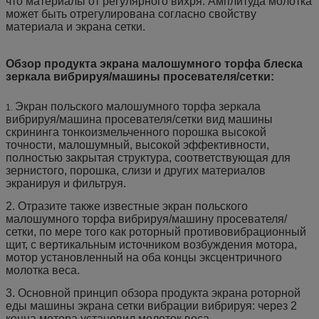
что материалы от регулярного вихря. Амплитуда молотка
может быть отрегулирована согласно свойству
материала и экрана сетки.
Обзор продукта экрана малошумного торфа блеска
зеркала вибрируя/машины просевателя/сетки:
Экран польского малошумного торфа зеркала
1.
вибрируя/машина просевателя/сетки вид машины
скрининга тонкоизмельченного порошка высокой
точности, малошумный, высокой эффективности,
полностью закрытая структура, соответствующая для
зернистого, порошка, слизи и других материалов
экранируя и фильтруя.
2. Отразите также известные экран польского
малошумного торфа вибрируя/машину просевателя/
сетки, по мере того как роторный противовибрационный
щит, с вертикальным источником возбуждения мотора,
мотор установленный на оба концы эксцентричного
молотка веса.
3. Основной принцип обзора продукта экрана роторной
еды машины экрана сетки вибрации вибрируя: через 2
конца мотора установил молоток веса