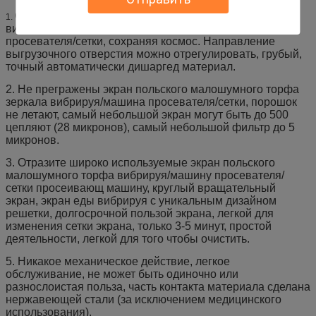
Отразите экран польского малошумного торфа
1.
вибрируя/машину с небольшим размером, легковес
просевателя/сетки, сохраняя космос. Направление
выгрузочного отверстия можно отрегулировать, грубый,
точный автоматически дишаргед материал.
2. Не прегражены экран польского малошумного торфа
зеркала вибрируя/машина просевателя/сетки, порошок
не летают, самый небольшой экран могут быть до 500
цепляют (28 микронов), самый небольшой фильтр до 5
микронов.
3. Отразите широко используемые экран польского
малошумного торфа вибрируя/машину просевателя/
сетки просеивающ машину, круглый вращательный
экран, экран еды вибрируя с уникальным дизайном
решетки, долгосрочной пользой экрана, легкой для
изменения сетки экрана, только 3-5 минут, простой
деятельности, легкой для того чтобы очистить.
5. Никакое механическое действие, легкое
обслуживание, не может быть одиночно или
разнослоистая польза, часть контакта материала сделана
нержавеющей стали (за исключением медицинского
использования).