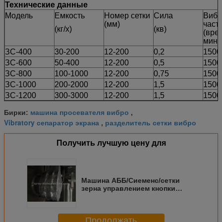
Технические данные
Модель
Емкость
Номер сетки
Сила
Вибр
(мм)
част
(кг/х)
(кв)
(вре
мину
ЗС-400
30-200
12-200
0,2
1500
ЗС-600
50-400
12-200
0,5
1500
ЗС-800
100-1000
12-200
0,75
1500
ЗС-1000
200-2000
12-200
1,5
1500
ЗС-1200
300-3000
12-200
1,5
1500
машина просевателя вибро
Бирки:
,
Vibratory сепаратор экрана
разделитель сетки вибро
,
Получить лучшую цену для
Машина АББ/Сиеменс/сетки
зерна управлением кнопки
роторная немедленная шьет
мотор
Продолжать