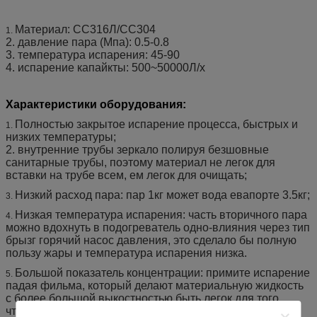
Материал: СС316Л/СС304
1.
2. давление пара (Мпа): 0.5-0.8
3. температура испарения: 45-90
4. испарение капайкты: 500~50000Л/х
Характеристики оборудования:
Полностью закрытое испарение процесса, быстрых и
1.
низких температуры;
2. внутренние трубы зеркало полируя безшовные
санитарные трубы, поэтому материал не легок для
вставки на трубе всем, ем легок для очищать;
Низкий расход пара: пар 1кг может вода евапорте 3.5кг;
3.
Низкая температура испарения: часть вторичного пара
4.
можно вдохнуть в подогреватель одно-влияния через тип
брызг горячий насос давления, это сделало бы полную
пользу жары и температура испарения низка.
Большой показатель концентрации: примите испарение
5.
падая фильма, который делают материальную жидкость
с более большой выкостностью быть легок для того
чтобы пропустить и испариться, трудное для того чтобы