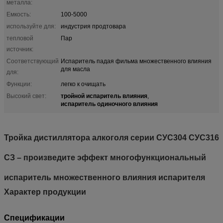
металла:
Емкость:
100-5000
используйте для:
индустрия продтовара
тепловой
Пар
источник:
Соответствующий
Испаритель падая фильма множественного влияния
для масла
для:
Функции:
легко к очищать
тройной испаритель влияния
Высокий свет:
,
испаритель одиночного влияния
Тройка дистиллятора алкоголя серии СУС304 СУС316
СЗ – произведите эффект многофункциональный
испаритель множественного влияния испарителя
Характер продукции
Спецификации