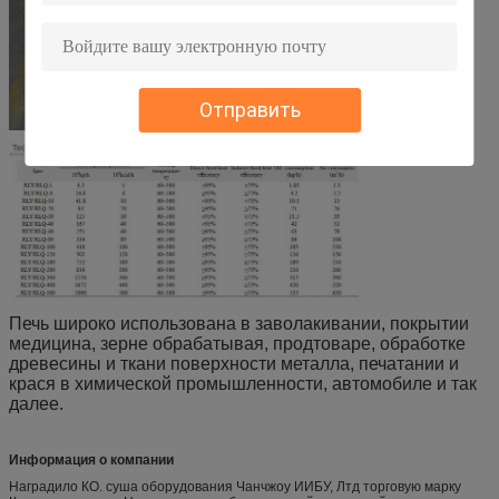
Отправить
Печь широко использована в заволакивании, покрытии
медицина, зерне обрабатывая, продтоваре, обработке
древесины и ткани поверхности металла, печатании и
крася в химической промышленности, автомобиле и так
далее.
Информация о компании
Наградило КО. суша оборудования Чанчжоу ИИБУ, Лтд торговую марку