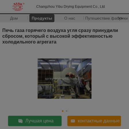
Changzhou Yibu Drying Equipment Co., Ltd
Дом
Продукты
О нас
Путешествие фабрики
>>
Печь газа горячего воздуха угля сразу принудили
сбросом, который с высокой эффективностью
холодильного агрегата
Лучшая цена
контактные данные