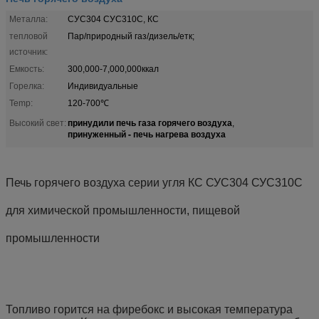
Металла:
СУС304 СУС310С, КС
тепловой
Пар/природный газ/дизель/етк;
источник:
Емкость:
300,000-7,000,000ккал
Горелка:
Индивидуальные
Temp:
120-700℃
принудили печь газа горячего воздуха
Высокий свет:
,
принуженный - печь нагрева воздуха
Печь горячего воздуха серии угля КС СУС304 СУС310С
для химической промышленности, пищевой
промышленности
Топливо горится на фиребокс и высокая температура