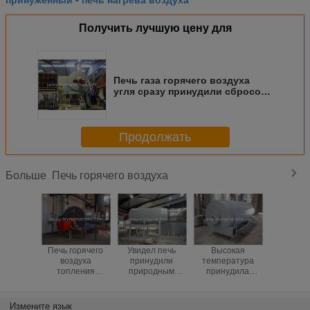
Получить лучшую цену для
Печь газа горячего воздуха
угля сразу принудили сбросом,
который с высокой
эффективностью
холодильного агрегата
Продолжать
Печь горячего воздуха
Больше
Печь горячего
Увидел печь
Высокая
Подгон
воздуха
принудили
температура
печь гор
топления
природным
принудила
воздуха 
энергии
газом, который
нержавеющую
ладони г
эффективная
горячего воздуха
сталь печи газа
прину
дизельная для
пыли 300000 -
ЛПГ горячего
электрич
Измените язык