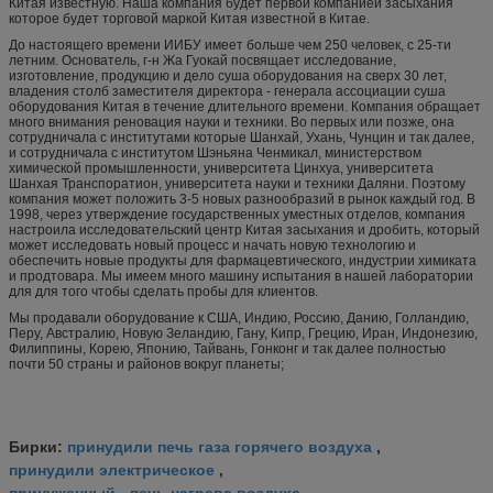
Китая известную. Наша компания будет первой компанией засыхания
которое будет торговой маркой Китая известной в Китае.
До настоящего времени ИИБУ имеет больше чем 250 человек, с 25-ти
летним. Основатель, г-н Жа Гуокай посвящает исследование,
изготовление, продукцию и дело суша оборудования на сверх 30 лет,
владения столб заместителя директора - генерала ассоциации суша
оборудования Китая в течение длительного времени. Компания обращает
много внимания реновация науки и техники. Во первых или позже, она
сотрудничала с институтами которые Шанхай, Ухань, Чунцин и так далее,
и сотрудничала с институтом Шэньяна Ченмикал, министерством
химической промышленности, университета Цинхуа, университета
Шанхая Транспоратион, университета науки и техники Даляни. Поэтому
компания может положить 3-5 новых разнообразий в рынок каждый год. В
1998, через утверждение государственных уместных отделов, компания
настроила исследовательский центр Китая засыхания и дробить, который
может исследовать новый процесс и начать новую технологию и
обеспечить новые продукты для фармацевтического, индустрии химиката
и продтовара. Мы имеем много машину испытания в нашей лаборатории
для для того чтобы сделать пробы для клиентов.
Мы продавали оборудование к США, Индию, Россию, Данию, Голландию,
Перу, Австралию, Новую Зеландию, Гану, Кипр, Грецию, Иран, Индонезию,
Филиппины, Корею, Японию, Тайвань, Гонконг и так далее полностью
почти 50 страны и районов вокруг планеты;
принудили печь газа горячего воздуха
Бирки:
,
принудили электрическое
,
принуженный - печь нагрева воздуха