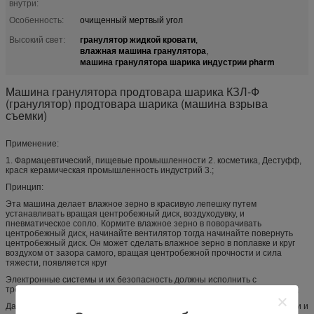
внутри:
Особенность:
очищенный мертвый угол
гранулятор жидкой кровати
Высокий свет:
,
влажная машина гранулятора
,
машина гранулятора шарика индустрии pharm
Машина гранулятора продтовара шарика КЗЛ-Ф
(гранулятор) продтовара шарика (машина взрыва
съемки)
Применение:
1. Фармацевтический, пищевые промышленности 2. косметика, Дестуфф,
крася керамическая промышленность индустрий 3.;
Принцип:
Эта машина делает влажное зерно в красивую лепешку путем
устанавливать вращая центробежный диск, воздуходувку, и
пневматическое сопло. Кормите влажное зерно в поворачивать
центробежный диск, начинайте вентилятор тогда начинайте повернуть
центробежный диск. Он может сделать влажное зерно в поплавке и круг
воздухом от зазора самого, вращая центробежной прочности и сила
тяжести, появляется круг
Электронные системы и их безопасность должны исполнить с
требованиями установленными в части 11 21 КФР и дополнении 11 ГМП;
Данные следует быть собраны на соотвествующих промежутках времени и