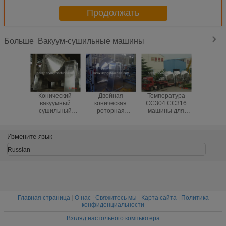
Продолжать
Вакуум-сушильные машины
Больше
Конический
Двойная
Температура
Топление
вакуумный
коническая
СС304 СС316
суш
сушильный
роторная
машины для
оборудо
аппарат SUS304
машина
просушки
ваку
сушильщика
вакуума
микров
вакуума конуса
формиата
фосфорно
Измените язык
для натрия
кальция низкая
железа 
Дитхионите
термал
Russian
химической
промышленности
Главная страница
|
О нас
|
Свяжитесь мы
|
Карта сайта
|
Политика
конфиденциальности
Взгляд настольного компьютера