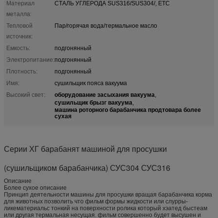
Материал
СТАЛЬ УГЛЕРОДА SUS316/SUS304/, ETC
металла:
Тепловой
Пар/горячая вода/термальное масло
источник:
Емкость:
подгонянный
Электропитание:
подгонянный
Плотность:
подгонянный
Имя:
сушильщик пояса вакуума
оборудование засыхания вакуума
Высокий свет:
,
сушильщик брызг вакуума
,
машина роторного барабанчика продтовара более
сухая
Серии ХГ барабанят машиной для просушки
(сушильщиком барабанчика) СУС304 СУС316
Описание
Более сухое описание
Принцип деятельности машины для просушки вращая барабанчика корма
для животных позволить что фильм формы жидкости или слурры-
ликематериальс тонкий на поверхности ролика который хэатед быстеам
или другая термальная несущая. фильм совершенно будет высушен и