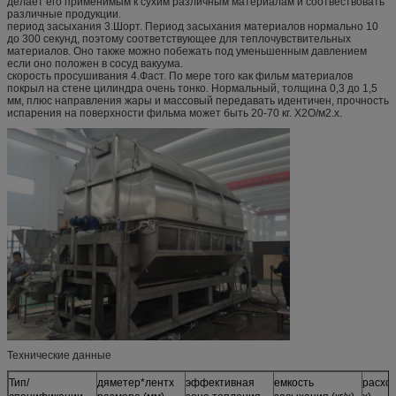
делает его применимым к сухим различным материалам и соотвествовать
различные продукции.
период засыхания 3.Шорт. Период засыхания материалов нормально 10
до 300 секунд, поэтому соответствующее для теплочувствительных
материалов. Оно также можно побежать под уменьшенным давлением
если оно положен в сосуд вакуума.
скорость просушивания 4.Фаст. По мере того как фильм материалов
покрыл на стене цилиндра очень тонко. Нормальный, толщина 0,3 до 1,5
мм, плюс направления жары и массовый передавать идентичен, прочность
испарения на поверхности фильма может быть 20-70 кг. Х2О/м2.х.
Технические данные
Тип/
дяметер*лентх
эффективная
емкость
расход