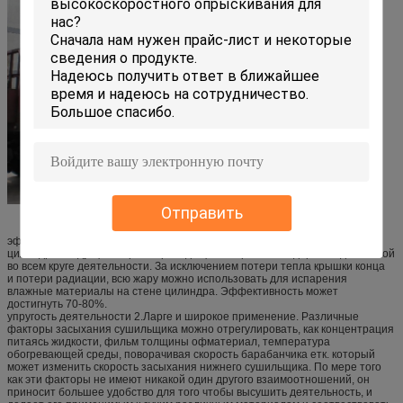
Отправить
эффективность жары 1.Хигх. Принцип передачи тепла сушильщика
цилиндра кондукция жары и проводящее направление держит идентичной
во всем круге деятельности. За исключением потери тепла крышки конца
и потери радиации, всю жару можно использовать для испарения
влажные материалы на стене цилиндра. Эффективность может
достигнуть 70-80%.
упругость деятельности 2.Ларге и широкое применение. Различные
факторы засыхания сушильщика можно отрегулировать, как концентрация
питаясь жидкости, фильм толщины офматериал, температура
обогревающей среды, поворачивая скорость барабанчика етк. который
может изменить скорость засыхания нижнего сушильщика. По мере того
как эти факторы не имеют никакой один другого взаимоотношений, он
приносит большее удобство для того чтобы высушить деятельность, и