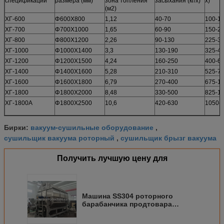
спецификации
размера (мм)
зона топления
засыхания (кг/х)
х)
(м2)
ХГ-600
Φ600Χ800
1,12
40-70
100-1
ХГ-700
Φ700Χ1000
1,65
60-90
150-2
ХГ-800
Φ800Χ1200
2,26
90-130
225-3
ХГ-1000
Φ1000Χ1400
3,3
130-190
325-4
ХГ-1200
Φ1200Χ1500
4,24
160-250
400-6
ХГ-1400
Φ1400Χ1600
5,28
210-310
525-7
ХГ-1600
Φ1600Χ1800
6,79
270-400
675-1
ХГ-1800
Φ1800Χ2000
8,48
330-500
825-1
ХГ-1800А
Φ1800Χ2500
10,6
420-630
1050-
вакуум-сушильные оборудование
Бирки:
,
сушильщик вакуума роторный
сушильщик брызг вакуума
,
Получить лучшую цену для
Машина SS304 роторного
барабанчика продтовара
зеркала польская более сухая,
SS316