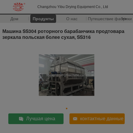
Changzhou Yibu Drying Equipment Co., Ltd
Дом
Продукты
О нас
Путешествие фабрики
>>
Машина SS304 роторного барабанчика продтовара
зеркала польская более сухая, SS316
Лучшая цена
контактные данные