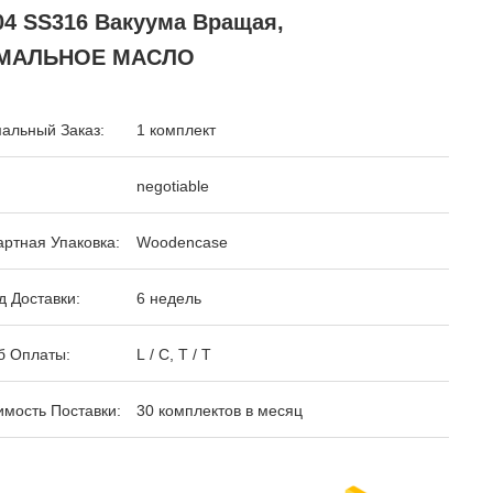
04 SS316 Вакуума Вращая,
МАЛЬНОЕ МАСЛО
альный Заказ:
1 комплект
negotiable
ртная Упаковка:
Woodencase
 Доставки:
6 недель
б Оплаты:
L / C, T / T
мость Поставки:
30 комплектов в месяц