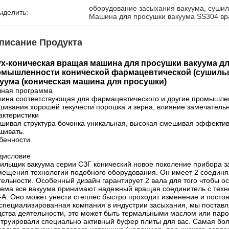
оборудование засыхания вакуума
, 
сушил
ыделить:
Машина для просушки вакуума SS304 в
писание Продукта
х-коническая вращая машина для просушки вакуума д
мышленности конической фармацевтической (сушильщ
уума (коническая машина для просушки)
вная программа
ина соответствующая для фармацевтического и другие промышлен
шивания хорошей текучести порошка и зерна, влияние замечатель
актеристики
шивая структура бочонка уникальная, высокая смешивая эффективн
шивать.
бенности
дисловие
ильщик вакуума серии СЗГ конический новое поколение прибора з
мещения технологии подобного оборудования. Он имеет 2 соединяя
тельности. Особенный дизайн гарантирует 2 вала для того чтобы 
тема все вакуума принимают надежный вращая соединитель с техно
-А. Оно может унести степлес быстро проходит изменение и посто
 специализированная компания в индустрии засыхания, мы поставля
дства деятельности, это может быть термальными маслом или паро
струировали специально активный буфер плиты для вас. Самая бо