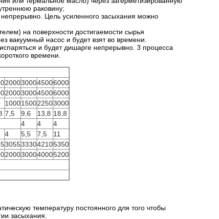
ения или термальное масло) через загерметизированную
нутреннюю раковину;
н непрерывно. Цель усиленного засыхания можно
телем) на поверхности достигаемости сырья
ез вакуумный насос и будет взят во времени.
 испаряться и будет дишарге непрерывно. 3 процесса
короткого времени.
00
2000
3000
4500
6000
00
2000
3000
4500
6000
0
1000
1500
2250
3000
8
7,5
9,6
13,8
18,8
4
4
4
4
5,5
7,5
11
15
3055
3330
4210
5350
00
2000
3000
4000
5200
атическую температуру постоянного для того чтобы
гии засыхания.