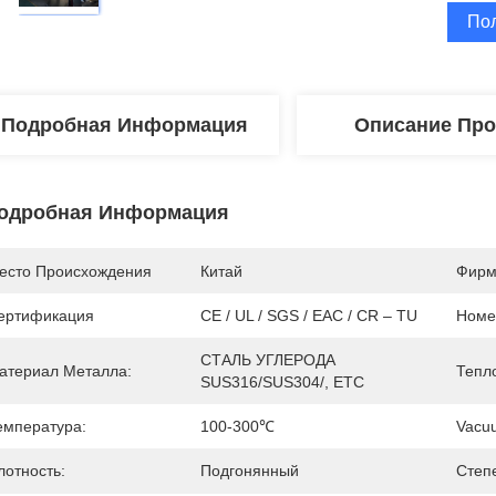
По
Подробная Информация
Описание Про
одробная Информация
есто Происхождения
Китай
Фирм
ертификация
CE / UL / SGS / EAC / CR – TU
Номе
СТАЛЬ УГЛЕРОДА 
атериал Металла:
Тепл
SUS316/SUS304/, ETC
емпература:
100-300℃
Vacu
лотность:
Подгонянный
Степ