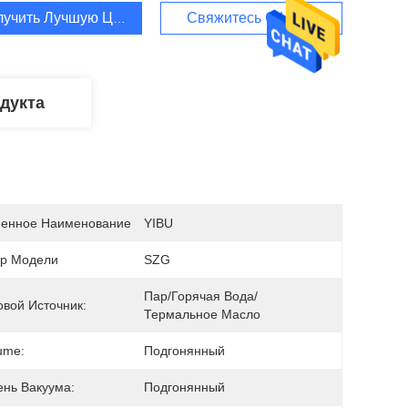
лучить Лучшую Цену
Свяжитесь С Нами
дукта
енное Наименование
YIBU
р Модели
SZG
Пар/горячая Вода/
овой Источник:
Термальное Масло
ume:
Подгонянный
ень Вакуума:
Подгонянный