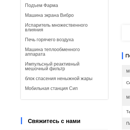
Подъем Фарма
Машина экрана Вибро
Испаритель множественного
влияния
Печь горячего воздуха
Машина теплообменного
аппарата
П
Импульсный реактивный
мешочный фильтр
М
блок спасения неныжной жары
С
Мобильная станция Сип
М
Т
Свяжитесь с нами
П