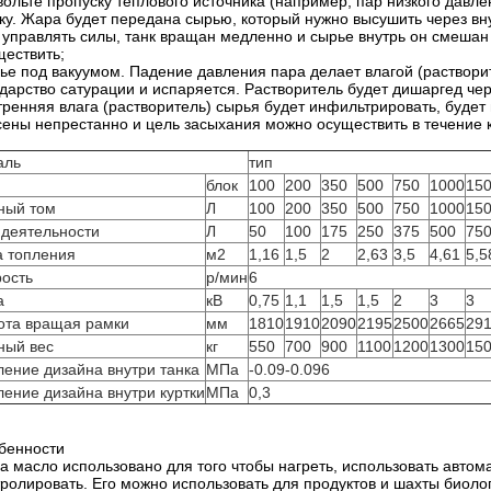
вольте пропуску теплового источника (например, пар низкого давл
тку. Жара будет передана сырью, который нужно высушить через в
 управлять силы, танк вращан медленно и сырье внутрь он смеша
ществить;
ье под вакуумом. Падение давления пара делает влагой (раствори
ударство сатурации и испаряется. Растворитель будет дишаргед чер
тренняя влага (растворитель) сырья будет инфильтрировать, будет
сены непрестанно и цель засыхания можно осуществить в течение 
аль
тип
блок
100
200
350
500
750
1000
15
ный том
Л
100
200
350
500
750
1000
15
 деятельности
Л
50
100
175
250
375
500
75
а топления
м2
1,16
1,5
2
2,63
3,5
4,61
5,5
рость
р/мин
6
а
кВ
0,75
1,1
1,5
1,5
2
3
3
ота вращая рамки
мм
1810
1910
2090
2195
2500
2665
29
ный вес
кг
550
700
900
1100
1200
1300
15
ление дизайна внутри танка
МПа
-0.09-0.096
ление дизайна внутри куртки
МПа
0,3
бенности
да масло использовано для того чтобы нагреть, использовать автом
тролировать. Его можно использовать для продуктов и шахты биоло