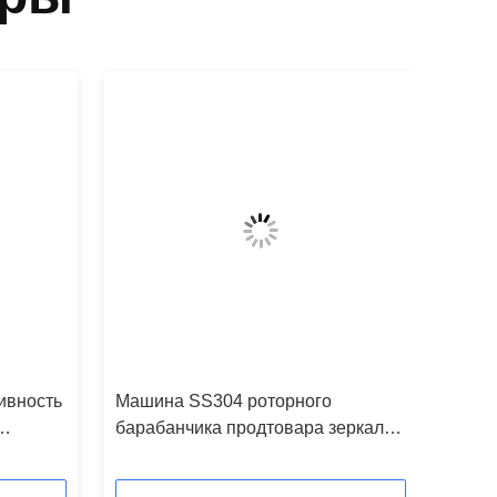
ивность
Машина SS304 роторного
барабанчика продтовара зеркала
уума
польская более сухая, SS316