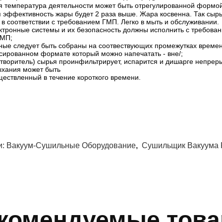
я температура деятельности может быть отрегулированной формой
я эффективность жары будет 2 раза выше. Жара косвенна. Так сырь
 в соответствии с требованием ГМП. Легко в мыть и обслуживании.
ктронные системы и их безопасность должны исполнить с требован
ГМП;
ные следует быть собраны на соотвествующих промежутках времен
сированном формате который можно напечатать - вне/;
створитель) сырья проинфильтрирует, испарится и дишарге непрер
ыхания может быть
ществленный в течение короткого времени.
и:
Вакуум-Сушильные Оборудование
,
Сушильщик Вакуума 
комендуемые тов