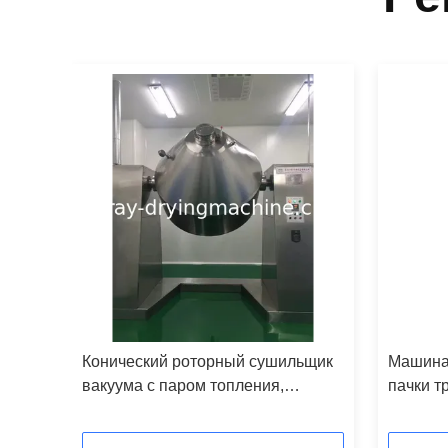
шины
Конический роторный сушильщик
Машина
тола
вакуума с паром топления,
пачки т
горячей водой, маслом
машина
проведения для продукта порошка
воздушн