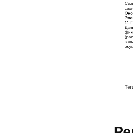
Сво
сво
Оно
Эле
11 
Дан
фик
(ра
зас
осу
Тег
Ре