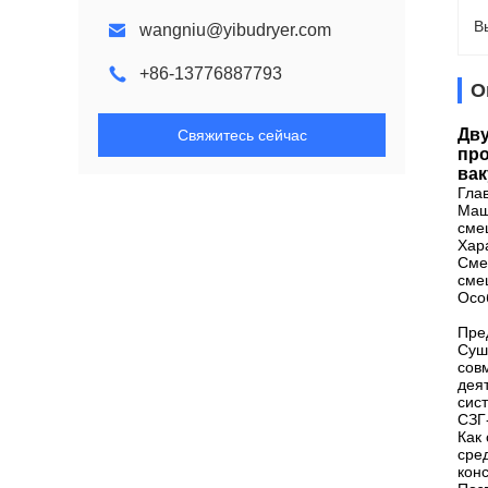
В
wangniu@yibudryer.com
+86-13776887793
О
Дву
Свяжитесь сейчас
про
вак
Гла
Маш
сме
Хар
Сме
сме
Осо
Пре
Суш
сов
дея
сис
СЗГ
Как
сре
кон