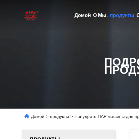
Домой
О Мы.
продукты
ПОДР
ПРОД
Домой
>
продукты
>
Напудрите ПАР машины для п
продукты