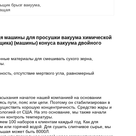
ьщик брызг вакуума
, 
ращая
ля машины для просушки вакуума химической
ика) (машины) конуса вакуума двойного
ные материалы для смешивать сухого зерна,
ны.
ость, отсутствие мертвого угла, равномерный
асыхания начатое нашей компанией на основании
сь пути, пояс или цепи. Поэтому он стабилизирован в
осуществить хорошую концентричность. Средство жары и
логией от США. На это основание, мы также начали
янн контроль температуры.
ем 100 наборов к клиентам каждый год. Как для
м или горячей водой. Для сушить слипчивое сырье, мы
льшая может быть 8000Л.