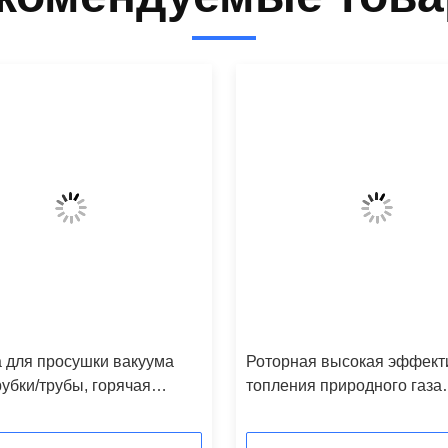
 для просушки вакуума
Роторная высокая эффект
рубки/трубы, горячая
топления природного газа
 сушильщика пачки
машины для просушки вак
ого рукава
бочонка