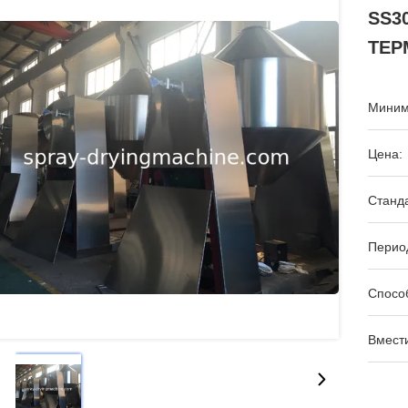
SS3
ТЕР
Миним
Цена:
Станда
Период
Спосо
Вмести