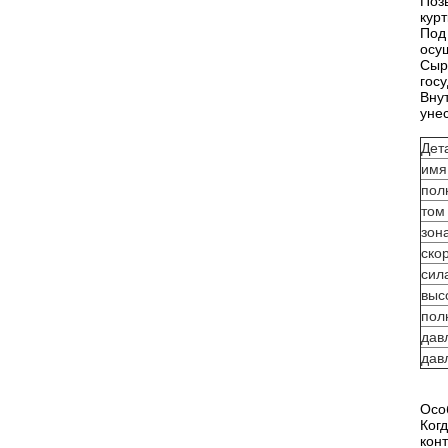
Поз
кур
Под
осу
Сыр
гос
Вну
уне
Дет
имя
пол
том
зон
ско
сил
выс
пол
дав
дав
Осо
Ког
кон