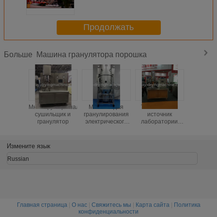
Продолжать
Машина гранулятора порошка
Больше
Многофункциональный
Машина для
Тип тепловой
Загермет
сушильщик и
гранулирования
источник
маши
гранулятор
электрического
лаборатории
гранул
порошка
гранулятора
порошка 
сушки
кров
пульверизатором
циркуляц
Измените язык
СУС304
индус
электричество
продто
Russian
Главная страница
|
О нас
|
Свяжитесь мы
|
Карта сайта
|
Политика
конфиденциальности