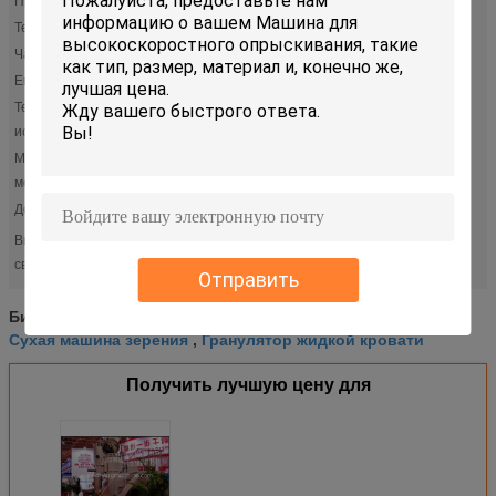
Применение:
Продтовар/химикат/фармацевтическое
Temp:
50-180℃
Частица:
20-80mesh
Емкость:
5-500kg/batch
Тепловой
Пар/электрическое/природный газ/дизель/etc;
источник:
Материал
СТАЛЬ УГЛЕРОДА SUS316/SUS304/, ETC
металла:
Документ:
FAT/IQ/OQ/PQ
влажная машина гранулятора
сухая машина зерения
Высокий
,
,
Флюидизированный - гранулятор кровати для глюкозы
свет:
Отправить
влажная машина гранулятора
Бирки:
,
Сухая машина зерения
Гранулятор жидкой кровати
,
Получить лучшую цену для