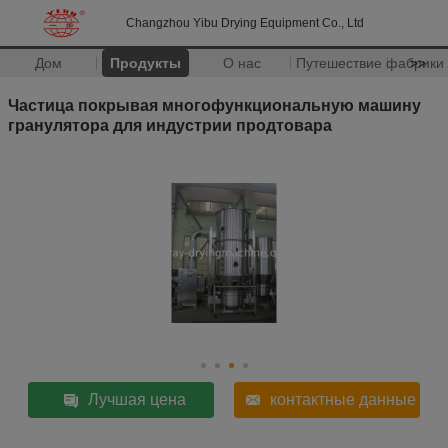
Changzhou Yibu Drying Equipment Co., Ltd
Дом
Продукты
О нас
Путешествие фабрики
>>
Частица покрывая многофункциональную машину
гранулятора для индустрии продтовара
Лучшая цена
контактные данные