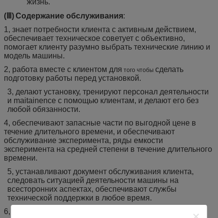
жизнь.
(Ⅲ)
Содержание обслуживания
:
1
,
знает потребности клиента с активным действием,
обеспечивает техническое советует с объективно,
помогает клиенту разумно выбрать технические линию и
модель машины.
2
,
работа вместе с клиентом для
сделать
того чтобы
подготовку работы перед установкой.
3
,
делают установку, тренируют персонал деятельности
и maitainence с помощью клиентам, и делают его без
любой обязанности.
4
,
обеспечивают запасные части по выгодной цене в
течение длительного времени, и обеспечивают
обслуживание эксперимента, ряды емкости
эксперимента на средней степени в течение длительного
времени.
5
,
устанавливают документ обслуживания клиента,
следовать ситуацией деятельности машины на
всесторонних аспектах, обеспечивают службы
технической поддержки в любое время.
6
,
профессиональные техники обеспечивают