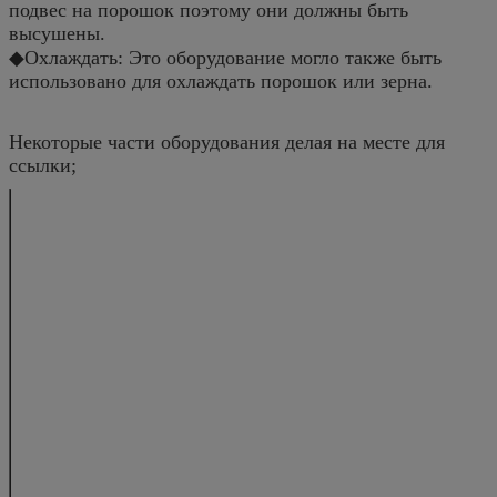
подвес на порошок поэтому они должны быть
высушены.
◆Охлаждать: Это оборудование могло также быть
использовано для охлаждать порошок или зерна.
Некоторые части оборудования делая на месте для
ссылки;
Модель
5
15
емкость
kg/batch
4-6
10-20
Материальный
диаметр
mm
400
550
контейнер
том
L
22
45
пар
потребление
kg/h
23
42
давление
Mpa
0.4-0.6
обжатый воздух
потребление
m3/min
0,3
0,3
давление
Mpa
0.4-0.6
сила вентилятора всасывания
kW
5
7,5
работая temp.
0C
Регулируемый от крыто
влага
%
≥2
собрание материала
%
≥99
шум
dB
≤70 (вентилятор всасы