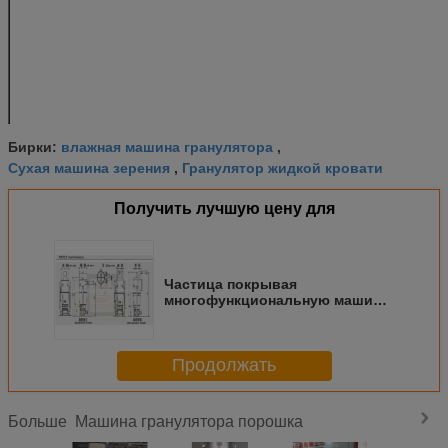
сила нагрева электрическим током
kW
7,0
12
размер машины
mm
400
550
H1
mm
2250
2280
H2
mm
1690
1710
B1
mm
9500
1100
B2
mm
660
820
влажная машина гранулятора
Бирки:
,
Сухая машина зерения
Гранулятор жидкой кровати
,
Получить лучшую цену для
Частица покрывая
многофункциональную машину
гранулятора для индустрии
продтовара
Продолжать
Машина гранулятора порошка
Больше