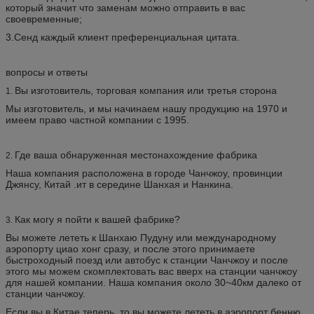
который значит что заменам можно отправить в вас
своевременные;
3.Сенд каждый клиент преференциальная цитата.
вопросы и ответы
Вы изготовитель, торговая компания или третья сторона
1.
Мы изготовитель, и мы начинаем нашу продукцию на 1970 и
имеем право частной компании с 1995.
Где ваша обнаруженная местонахождение фабрика
2.
Наша компания расположена в городе Чанчжоу, провинции
Джянсу, Китай .ит в середине Шанхая и Нанкина.
Как могу я пойти к вашей фабрике?
3.
Вы можете лететь к Шанхаю Пудуну или международному
аэропорту циао хонг сразу, и после этого принимаете
быстроходный поезд или автобус к станции Чанчжоу и после
этого мы можем скомплектовать вас вверх на станции чанчжоу
для нашей компании. Наша компания около 30~40км далеко от
станции чанчжоу.
Если вы в Китае теперь, то вы можете лететь в аэропорт бенню,