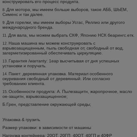
конструировать его процесс продукта.
Для мотора, мы имеем больше выборов, такое АББ, ШЬЕМ,
8.
Сименс и так далее.
Для горелки, мы имеем выборы Усгас, Реллио или другого
9.
международного бренда.
Для вала, мы можем выбрать СКФ, Японию НСК беарингс.етк.
11.
Наша машина мы можем конструировать с
12.
взрывозащищенным, пыль свободная от, свободный от вод,
загерметизированный обеспечивать циркуляцию.
Гарантия /warranty: 1еар высчитывая от дня успешных
13.
установки и поручать.
Пакет: деревянная упаковка. Материал особенного
14.
окуривания свободный от деревянный. Или согласно
требованию клиента.
Особенности продукта: А. Пылезащитн, жаропрочное, масло
15.
ое-защитн, взрывозащищенное;
Б.Грен, представление окружающей среды;
Упаковка & грузить
Размер упаковки: в зависимости от машины
Нагрузка контейнера: 20ОТ, 20ГП, 40ОТ, 40ГП и 40ФР