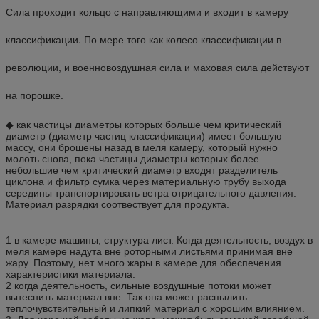
Сила проходит кольцо с направляющими и входит в камеру
классификации. По мере того как колесо классификации в
революции, и военновоздушная сила и маховая сила действуют
на порошке.
◆ как частицы диаметры которых больше чем критический
диаметр (диаметр частиц классификации) имеет большую
массу, они брошены назад в меля камеру, который нужно
молоть снова, пока частицы диаметры которых более
небольшие чем критический диаметр входят разделитель
циклона и фильтр сумка через материальную трубу выхода
середины транспортировать ветра отрицательного давления.
Материал разрядки соотвествует для продукта.
1 в камере машины, структура лист. Когда деятельность, воздух в
меля камере надута вне роторными листьями принимая вне
жару. Поэтому, нет много жары в камере для обеспечения
характеристики материала.
2 когда деятельность, сильные воздушные потоки может
вытеснить материал вне. Так она может распылить
теплочувствительный и липкий материал с хорошим влиянием.