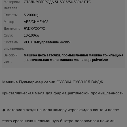
Материал
СТАЛЬ УГЛЕРОДА SUS316/SUS304/, ETC
металла:
Емкость:
5-2000kg
Мотор:
ABB/СИМЕНС/
Документ:
FAT/IQ/OQ/PQ
Сила:
10-100kw
Система
PLC+HMI/управление кнопки
управления:
машина цеха заточки
промышленная машина точильщика
Высокий
,
вертикальная меля машина мельницы pulverizer
,
свет:
Машина Пульверизер серии СУС304 СУС316Л ВФДЖ
кристаллическая меля для фармацевтической промышленности
◆ материал входит в меля камеру через фидер винта и после
этого срезанную и сломанную быстро-поворачивая ножами.