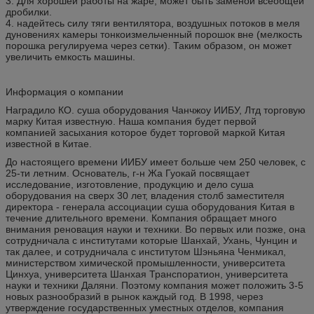
3. Для хорошей работы на жаре, может быть заменой всеобщей
дробилки.
4. надейтесь силу тяги вентилятора, воздушных потоков в меля
дуновениях камеры тонкоизмельченный порошок вне (мелкость
порошка регулируема через сетки). Таким образом, он может
увеличить емкость машины.
Информация о компании
Наградило КО. суша оборудования Чанчжоу ИИБУ, Лтд торговую
марку Китая известную. Наша компания будет первой
компанией засыхания которое будет торговой маркой Китая
известной в Китае.
До настоящего времени ИИБУ имеет больше чем 250 человек, с
25-ти летним. Основатель, г-н Жа Гуокай посвящает
исследование, изготовление, продукцию и дело суша
оборудования на сверх 30 лет, владения столб заместителя
директора - генерала ассоциации суша оборудования Китая в
течение длительного времени. Компания обращает много
внимания реновация науки и техники. Во первых или позже, она
сотрудничала с институтами которые Шанхай, Ухань, Чунцин и
так далее, и сотрудничала с институтом Шэньяна Ченмикал,
министерством химической промышленности, университета
Цинхуа, университета Шанхая Транспоратион, университета
науки и техники Даляни. Поэтому компания может положить 3-5
новых разнообразий в рынок каждый год. В 1998, через
утверждение государственных уместных отделов, компания