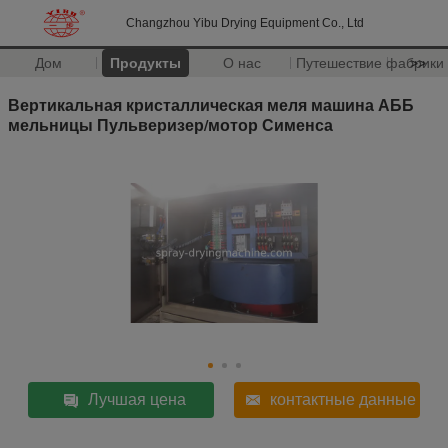
Changzhou Yibu Drying Equipment Co., Ltd
Дом
Продукты
О нас
Путешествие фабрики
>>
Вертикальная кристаллическая меля машина АББ
мельницы Пульверизер/мотор Сименса
Лучшая цена
контактные данные