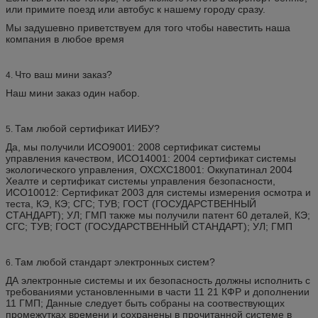
или примите поезд или автобус к нашему городу сразу.
Мы задушевно приветствуем для того чтобы навестить наша
компания в любое время
Что ваш мини заказ?
4.
Наш мини заказ один набор.
Там любой сертификат ИИБУ?
5.
Да, мы получили ИСО9001: 2008 сертификат системы
управления качеством, ИСО14001: 2004 сертификат системы
экологического управления, ОХСХС18001: Оккупатинал 2004
Хеалте и сертификат системы управления безопасности,
ИСО10012: Сертификат 2003 для системы измерения осмотра и
теста, КЭ, КЭ; СГС; ТУВ; ГОСТ (ГОСУДАРСТВЕННЫЙ
СТАНДАРТ); УЛ; ГМП также мы получили патент 60 деталей, КЭ;
СГС; ТУВ; ГОСТ (ГОСУДАРСТВЕННЫЙ СТАНДАРТ); УЛ; ГМП
Там любой стандарт электронных систем?
6.
ДА электронные системы и их безопасность должны исполнить с
требованиями установленными в части 11 21 КФР и дополнении
11 ГМП; Данные следует быть собраны на соотвествующих
промежутках времени и сохранены в прочитанной системе в