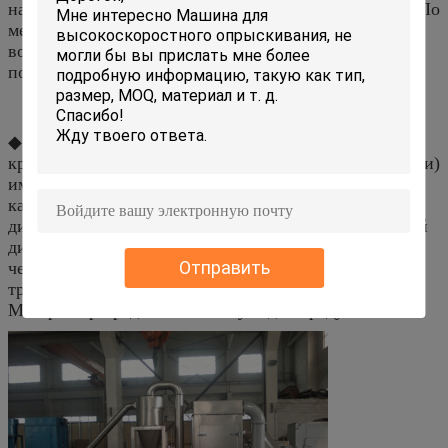
направляющими и входит в камеру классификации. По
мере того как колесо классификации в революции, и
военновоздушная сила и маховая сила действуют на
порошке.
◆ как частицы диаметры которых больше чем
критический диаметр (диаметр частиц классификации)
имеет большую массу, они брошены назад в меля
камеру, который нужно молоть снова, пока частицы
диаметры которых более небольшие чем критический
диаметр входят разделитель циклона и фильтр сумка
Отправить
через материальную трубу выхода середины
транспортировать ветра отрицательного давления.
Материал разрядки соотвествует для продукта.