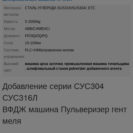
Материал
СТАЛЬ УГЛЕРОДА SUS316/SUS304/, ETC
металла:
Емкость:
5-2000kg
Мотор:
ABB/СИМЕНС/
Документ:
FAT/IQ/OQ/PQ
Сила:
10-100kw
Система
PLC+HMI/управление кнопки
управления:
машина цеха заточки
промышленная машина точильщика
Высокий
,
шлифовальный станок pulverizer добавочного агента
,
свет:
Добавление серии СУС304
СУС316Л
ВФДЖ машина Пульверизер гент
меля