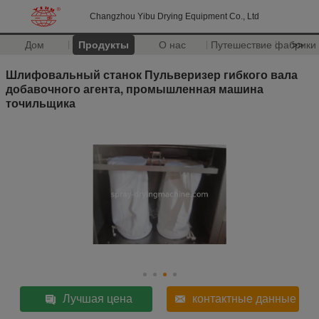
Changzhou Yibu Drying Equipment Co., Ltd
Дом
Продукты
О нас
Путешествие фабрики
>>
Шлифовальный станок Пульверизер гибкого вала
добавочного агента, промышленная машина
точильщика
Лучшая цена
контактные данные