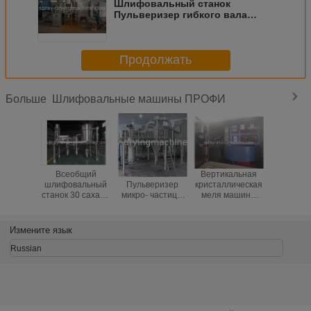
Шлифовальный станок
Пульверизер гибкого вала
добавочного агента,
промышленная машина
точильщика
Продолжать
Шлифовальные машины ПРОФИ
Больше
Всеобщий
Машина
Вертикальная
Нержав
шлифовальный
Пульверизер
кристаллическая
сталь м
станок 30 сахара
микро- частицы
меля машина
Пульве
Пульверизер
меля для еды/
АББ мельницы
Мирко 
нержавеющей
фармацевтической
Пульверизер/
материа
стали - 300кг/
промышленности
мотор Сименса
для мат
Измените язык
емкость х
проду
питания 
Russian