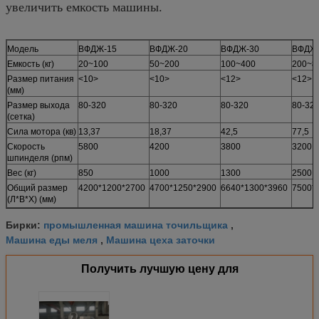
увеличить емкость машины.
Модель
ВФДЖ-15
ВФДЖ-20
ВФДЖ-30
ВФДЖ
Емкость (кг)
20~100
50~200
100~400
200~8
Размер питания
<10>
<10>
<12>
<12>
(мм)
Размер выхода
80-320
80-320
80-320
80-32
(сетка)
Сила мотора (кв)
13,37
18,37
42,5
77,5
Скорость
5800
4200
3800
3200
шпинделя (рпм)
Вес (кг)
850
1000
1300
2500
Общий размер
4200*1200*2700
4700*1250*2900
6640*1300*3960
7500*
(Л*В*Х) (мм)
промышленная машина точильщика
Бирки:
,
Машина еды меля
Машина цеха заточки
,
Получить лучшую цену для