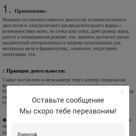
1.
Применение:
Машина составлена главного двигателя, вспомогательного
двигателя и электрического распределительного ящика с
возможностями веять, не-сетка или сетка, даже размер зерна,
работа в непрерывном режиме, етк. машина достигает рычаг
выдвинутый интернатионал и широко использована для
материала меля в фармасеутикс, химикате, индустриях
продтовара, етк.
Принцип деятельности:
2.
Сырье поставлено к меля камере через хоппер спиральным
фидером, и отрезано и срезано высокоскоростными резцами.
После этого материал двинут в разделитель вихря и уловителя
пыли мешка методом отрицательного давления сосать.
Оставьте сообщение
Отстрел соотвествует продукта.
Мы скоро тебе перезвоним!
◆ материал входит в меля камеру через фидер винта и
после этого срезанную и сломанную быстро-
поворачивая ножами. Сила проходит кольцо с